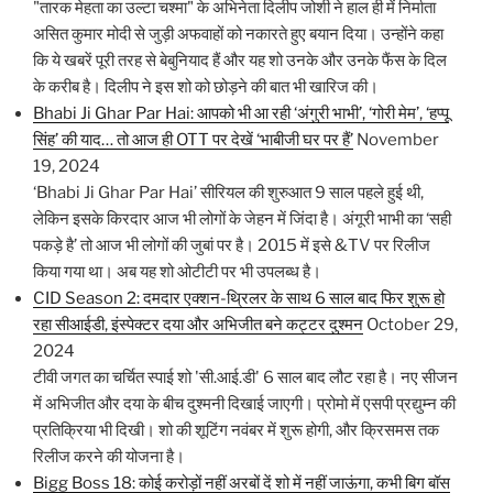
"तारक मेहता का उल्टा चश्मा" के अभिनेता दिलीप जोशी ने हाल ही में निर्माता
असित कुमार मोदी से जुड़ी अफवाहों को नकारते हुए बयान दिया। उन्होंने कहा
कि ये खबरें पूरी तरह से बेबुनियाद हैं और यह शो उनके और उनके फैंस के दिल
के करीब है। दिलीप ने इस शो को छोड़ने की बात भी खारिज की।
Bhabi Ji Ghar Par Hai: आपको भी आ रही ‘अंगुरी भाभी’, ‘गोरी मेम’, ‘हप्पू
सिंह’ की याद… तो आज ही OTT पर देखें ‘भाबीजी घर पर हैं’
November
19, 2024
‘Bhabi Ji Ghar Par Hai’ सीरियल की शुरुआत 9 साल पहले हुई थी,
लेकिन इसके किरदार आज भी लोगों के जेहन में जिंदा है। अंगूरी भाभी का ‘सही
पकड़े है’ तो आज भी लोगों की जुबां पर है। 2015 में इसे &TV पर रिलीज
किया गया था। अब यह शो ओटीटी पर भी उपलब्ध है।
CID Season 2: दमदार एक्शन-थ्रिलर के साथ 6 साल बाद फिर शुरू हो
रहा सीआईडी, इंस्पेक्टर दया और अभिजीत बने कट्टर दुश्मन
October 29,
2024
टीवी जगत का चर्चित स्पाई शो 'सी.आई.डी' 6 साल बाद लौट रहा है। नए सीजन
में अभिजीत और दया के बीच दुश्मनी दिखाई जाएगी। प्रोमो में एसपी प्रद्युम्न की
प्रतिक्रिया भी दिखी। शो की शूटिंग नवंबर में शुरू होगी, और क्रिसमस तक
रिलीज करने की योजना है।
Bigg Boss 18: कोई करोड़ों नहीं अरबों दें शो में नहीं जाऊंगा, कभी बिग बॉस