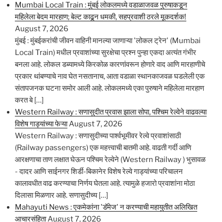
Mumbai Local Train : मुंबई लोकलमध्ये वडाळाजवळ पुरुषाकडून
महिलेला बेदम मारहाण; बेल्ट काढून धमकी, सहप्रवाशी ठरले मूकदर्शक!
August 7, 2026
मुंबई : मुंबईकरांची जीवन वाहिनी मानल्या जाणाऱ्या 'लोकल ट्रेन' (Mumbai
Local Train) मधील प्रवाशांच्या सुरक्षेचा प्रश्न पुन्हा एकदा अत्यंत गंभीर
बनला आहे. लोकल डब्यामध्ये किरकोळ कारणांवरून होणारे वाद आणि मारहाणीचे
प्रकार थांबण्याचे नाव घेत नसतानाच, आता वडाळा स्थानकाजवळ घडलेली एक
संतापजनक घटना समोर आली आहे. लोकलमध्ये एका पुरुषाने महिलेला मारहाण
करत बे […]
Western Railway : सणासुदीत प्रवास झाला सोपा, पश्चिम रेल्वेने वाढवल्या
विशेष गाड्यांच्या फेऱ्या
August 7, 2026
Western Railway : सणासुदीच्या पार्श्वभूमीवर रेल्वे प्रवाशांसाठी
(Railway passengers) एक महत्त्वाची बातमी आहे. वाढती गर्दी आणि
आरक्षणाचा ताण लक्षात घेऊन पश्चिम रेल्वेने (Western Railway ) भुसावळ
- दादर आणि साईनगर शिर्डी-बिकानेर विशेष रेल्वे गाड्यांच्या परिचालन
कालावधीत वाढ करण्याचा निर्णय घेतला आहे. त्यामुळे हजारो प्रवाशांना मोठा
दिलासा मिळणार आहे. सणासुदीच्य […]
Mahayuti News : एकमेकांना 'डॅमेज' न करण्याची महायुतीत अलिखित
आचारसंहिता
August 7, 2026