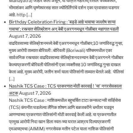
Mahayatra) जाहीर केली असून, या यात्रेत महाराष्ट्रातील त्र्यंबकेश्वर,
भीमाशंकर आणि घृष्णेश्वरसह सात ज्योतिर्लिंगांचे दर्शन एका प्रवासात घडणार
आहे. http […]
Birthday Celebration Firing : 'बड्डे आहे भावाचा जल्लोष साऱ्या
गावाचा'; रस्त्यात सेलिब्रेशन अन् बेबी एअरगनमधून गोळीबार महागात पडली
August 7, 2026
वाढदिवसाच्या सेलिब्रेशनमध्ये बेबी एअरगनमधून गोळीबार;10 जणांविरुद्ध गुन्हा,
मुख्य आरोपी ताब्यात बोरिवली : बोरिवली (Boriwali) पश्चिममधील एका
सार्वजनिक रस्त्यावर वाढदिवसाच्या सेलिब्रेशनदरम्यान बेबी एअरगनने गोळीबार
केल्याप्रकरणी बोरिवली पोलिसांनी एका व्यक्तीसह 10 जणांविरुद्ध गुन्हा दाखल
केला आहे. मुख्य आरोपी, जतीन शर्मा याला पोलिसांनी ताब्यात घेतले आहे. पोलिसां
[…]
Nashik TCS Case : TCS प्रकरणात मोठी कारवाई ! 'या' नगरसेवकाला
अटक
August 7, 2026
Nashik TCS Case : नाशिकमधील बहुचर्चित टाटा कन्सल्टन्सी सर्व्हिसेस
(TCS) कंपनीत घडलेल्या लैंगिक शोषण आणि बळजबरीने धर्मांतर घडवून
आणण्याच्या प्रकरणात पोलिसांनी मोठी कारवाई केली आहे. या प्रकरणातील
प्रमुख आरोपी निदा खान हिला स्वतःच्या घरात आश्रय दिल्याप्रकरणी
एमआयएमचा (AIMIM) नगरसेवक मतीन पटेल याला नाशिक पोलिसांनी