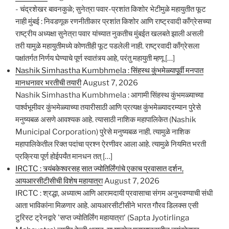
- चंद्रशेखर बावनकुळे; सुनेत्रा पवार-प्रशांत किशोर भेटीमुळे महायुतीत फूट
नाही मुंबई : निवडणूक रणनीतीकार प्रशांत किशोर आणि राष्ट्रवादी काँग्रेसच्या
राष्ट्रीय अध्यक्षा सुनेत्रा पवार यांच्यात नुकतीच मुंबईत खलबते झाली असली
तरी यामुळे महायुतीमध्ये कोणतीही फूट पडलेली नाही. राष्ट्रवादी काँग्रेसला
पक्षांतर्गत निर्णय घेण्याचे पूर्ण स्वातंत्र्य आहे, परंतु महायुती म्हणू […]
Nashik Simhastha Kumbhmela : सिंहस्थ कुंभमेळ्यापूर्वी मनपात
मानधनावर भरतीची तयारी
August 7, 2026
Nashik Simhastha Kumbhmela : आगामी सिंहस्थ कुंभमळ्याच्या
पार्श्वभूमीवर कुंभमेळ्याच्या तयारीसाठी आणि प्रत्यक्ष कुंभमेळ्यादरम्यान पुरेसे
मनुष्यबळ असणे आवश्यक आहे. त्यासाठी नाशिक महापालिकेत (Nashik
Municipal Corporation) पुरेसे मनुष्यबळ नाही. त्यामुळे नाशिक
महापालिकेतील रिक्त पदांचा प्रश्न ऐरणीवर आला आहे. त्यामुळे नियमित भरती
प्रक्रिया पूर्ण होईपर्यंत मानधन तत् […]
IRCTC : त्र्यंबकेश्वरसह सात ज्योतिर्लिंगांचे एकाच प्रवासात दर्शन,
आयआरसीटीसीची विशेष महायात्रा
August 7, 2026
IRCTC : श्रद्धा, अध्यात्म आणि आरामदायी प्रवासाचा संगम अनुभवण्याची संधी
आता भाविकांना मिळणार आहे. आयआरसीटीसीने भारत गौरव डिलक्स एसी
टुरिस्ट ट्रेनद्वारे 'सप्त ज्योतिर्लिंग महायात्रा' (Sapta Jyotirlinga