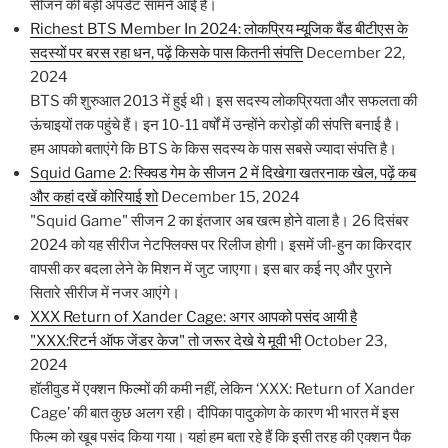
सीजन की बड़ी अपडेट सामने आई है।
Richest BTS Member In 2024: लोकप्रिय म्यूजिक बैंड बीटीएस के
सदस्यों पर बरस रहा धन, पढ़ें किसके पास कितनी संपत्ति
December 22,
2024
BTS की शुरुआत 2013 में हुई थी। इस सदस्य लोकप्रियता और सफलता की
ऊंचाइयों तक पहुंचे हैं। इन 10-11 वर्षों में उन्होंने करोड़ों की संपत्ति बनाई है।
हम आपको बताएंगे कि BTS के किस सदस्य के पास सबसे ज्यादा संपत्ति है।
Squid Game 2: स्क्विड गेम के सीजन 2 में दिखेगा खतरनाक खेल, पढ़ें कब
और कहां दखें कोरियाई शो
December 15, 2024
"Squid Game" सीजन 2 का इंतजार अब खत्म होने वाला है। 26 दिसंबर
2024 को यह सीरीज नेटफ्लिक्स पर रिलीज होगी। इसमें जी-हुन का किरदार
वापसी कर बदला लेने के मिशन में जुट जाएगा। इस बार कई नए और पुराने
सितारे सीरीज में नजर आएंगे।
XXX Return of Xander Cage: अगर आपको पसंद आयी है
"XXX:रिटर्न ऑफ जेंडर केज" तो जरूर देखे ये मूवी भी
October 23,
2024
हॉलीवुड में एक्शन फिल्मों की कमी नहीं, लेकिन ‘XXX: Return of Xander
Cage’ की बात कुछ अलग रही। दीपिका पादुकोण के कारण भी भारत में इस
फिल्म को खूब पसंद किया गया। यहां हम बता रहे हैं कि इसी तरह की एक्शन पैक