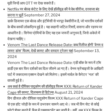
मूवी जिन्हें आप OTT पर देख सकते हैं।
Netflix पर बोल्ड कंटेट के लिए देखें हॉलीवुड की ये वेब सीरीज, दरवाजा बंद
करना न भूलें
September 27, 2024
डार्क डिजायर एक बोल्ड और इंटीमेसी से भरपूर वेबसीरीज है, जो भारतीय दर्शकों
के बीच काफी लोकप्रिय हुई है। यह कहानी जटिल रिश्तों, वासना और रहस्य पर
आधारित है। सिनेमा प्रेमियों के लिए यह एक जरूरी अनुभव है, जिसे अकेले में
देखना चाहिए।
Venom The Last Dance Release Date: कब रिलीज होगी 'वेनम द
लास्ट डांस' फिल्म, देखें कास्ट और दमदार ट्रेलर यहां
September 13,
2024
Venom The Last Dance Release Date: एडी बॉक के रूप में टॉम
हार्डी एक बार फिर दर्शकों का दिल जीतने आ गए हैं। वेनम फ्रेंचाइजी के आखिरी
पार्ट में जबरदस्त एक्शन देखने को मिलेगा। इसमें मार्वल के कैरेटर 'नल' की
वापसी हुई है।
अब कहां है दीपिका पादुकोण की हॉलीवुड फिल्म XXX: Return of Xander
Cage की कास्ट, दिलचस्प है डिटेल्स
August 21, 2024
विन डीजल और दीपिका पादुकोण फिल्म XXX Return of Xander Cage
से एक हाॅट जोड़ी के रूप में उभरकर सामने आए थे। जब भी विन सेट से कोई
फोटो शेयर करते हैं, फैंस में एक्साइटमेंट बढ़ जाती है। वहीं, अब XXX फिल्म के